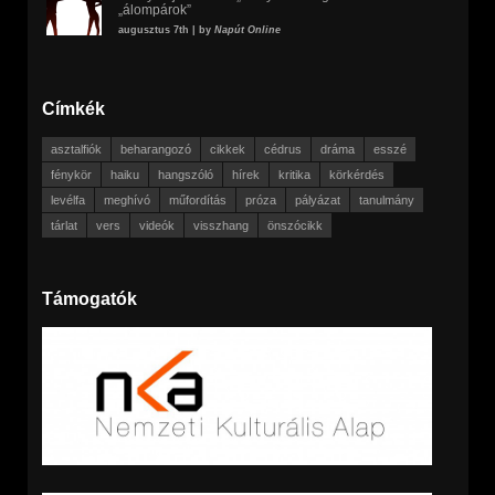
„álompárok”
augusztus 7th | by
Napút Online
Címkék
asztalfiók
beharangozó
cikkek
cédrus
dráma
esszé
fénykör
haiku
hangszóló
hírek
kritika
körkérdés
levélfa
meghívó
műfordítás
próza
pályázat
tanulmány
tárlat
vers
videók
visszhang
önszócikk
Támogatók