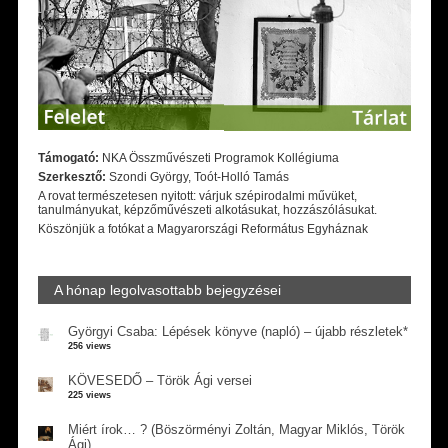
Támogató:
NKA Összművészeti Programok Kollégiuma
Szerkesztő:
Szondi György, Toót-Holló Tamás
A rovat természetesen nyitott: várjuk szépirodalmi művüket,
tanulmányukat, képzőművészeti alkotásukat, hozzászólásukat.
Köszönjük a fotókat a Magyarországi Református Egyháznak
A hónap legolvasottabb bejegyzései
Györgyi Csaba: Lépések könyve (napló) – újabb részletek*
256 views
KÖVESEDŐ – Török Ági versei
225 views
Miért írok… ? (Böszörményi Zoltán, Magyar Miklós, Török
Ági)