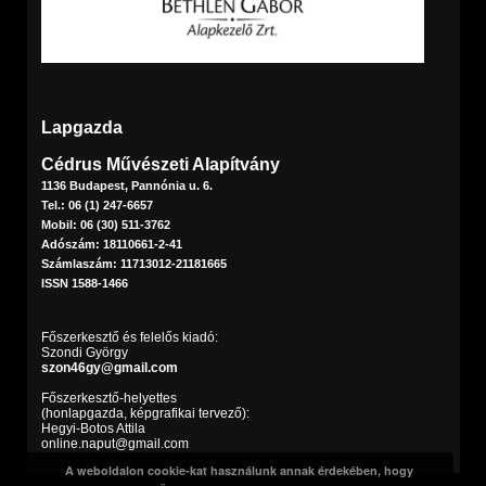
Lapgazda
Cédrus Művészeti Alapítvány
1136 Budapest, Pannónia u. 6.
Tel.: 06 (1) 247-6657
Mobil: 06 (30) 511-3762
Adószám: 18110661-2-41
Számlaszám: 11713012-21181665
ISSN 1588-1466
Főszerkesztő és felelős kiadó:
Szondi György
szon46gy@gmail.com
Főszerkesztő-helyettes
(honlapgazda, képgrafikai tervező):
Hegyi-Botos Attila
online.naput@gmail.com
A weboldalon cookie-kat használunk annak érdekében, hogy