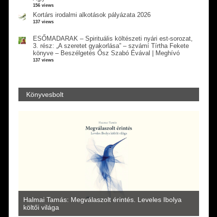
156 views
Kortárs irodalmi alkotások pályázata 2026
137 views
ESŐMADARAK – Spirituális költészeti nyári est-sorozat,
3. rész: „A szeretet gyakorlása” – szvámí Tírtha Fekete
könyve – Beszélgetés Ősz Szabó Évával | Meghívó
137 views
Könyvesbolt
a
Halmai Tamás: Megválaszolt érintés. Leveles Ibolya
Laka
költői világa