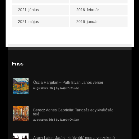
2021. június
2016. február
2021. május
2016. január
Friss
Ősz a Hargitán – Pálfi István János versei
augusztus 8th | by
Napút Online
Berecz Ágnes Gabriella: Tartozás egy kiválóság
felé
augusztus 8th | by
Napút Online
Arany Lajos: Járási „királynők” meg a veszekedő