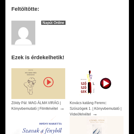
Feltöltötte:
Napút Online
Ezek is érdekelhetik!
Zöldy Pál: MAG ÁLMA VIRÁG |
Kovács katáng Ferenc:
→
Könyvbemutató | Filmfelvétel
Szószögek 1. | Könyvbemutató |
→
Videófelvétel