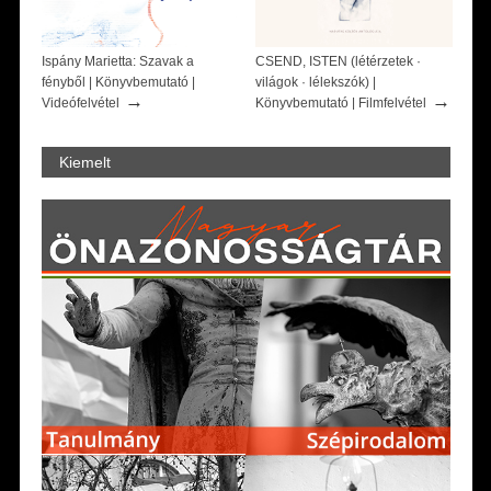
Ispány Marietta: Szavak a
CSEND, ISTEN (létérzetek ·
fényből | Könyvbemutató |
világok · lélekszók) |
→
→
Videófelvétel
Könyvbemutató | Filmfelvétel
Kiemelt