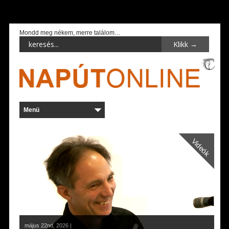
Mondd meg nékem, merre találom…
Videók
május 22nd, 2026 |