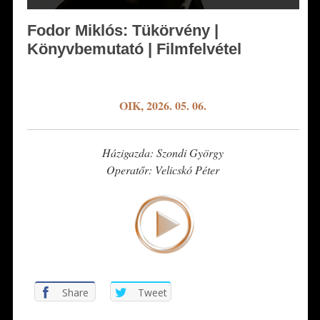
Fodor Miklós: Tükörvény |
Könyvbemutató | Filmfelvétel
*
OIK, 2026. 05. 06.
Házigazda: Szondi György
Operatőr: Velicskó Péter
Share
Tweet