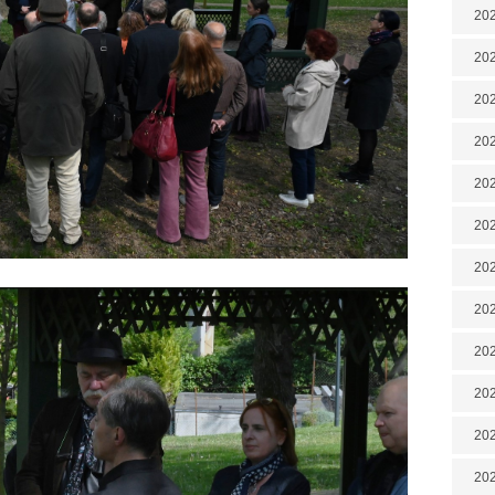
202
202
202
202
202
202
202
202
20
20
202
202