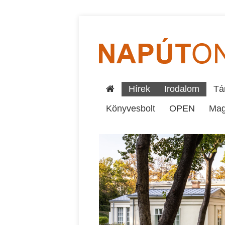
Hírek
Irodalom
Tár
Könyvesbolt
OPEN
Mag