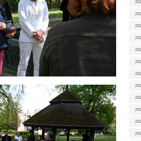
202
202
202
202
202
202
202
202
20
20
202
202