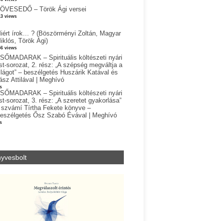
ÖVESEDŐ – Török Ági versei
13 views
iért írok… ? (Böszörményi Zoltán, Magyar
iklós, Török Ági)
56 views
SŐMADARAK – Spirituális költészeti nyári
st-sorozat, 2. rész: „A szépség megváltja a
ilágot” – beszélgetés Huszárik Katával és
ász Attilával | Meghívó
s
SŐMADARAK – Spirituális költészeti nyári
st-sorozat, 3. rész: „A szeretet gyakorlása”
 szvámí Tírtha Fekete könyve –
eszélgetés Ősz Szabó Évával | Meghívó
s
yvesbolt