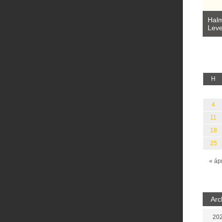
LELKEK DALAI.
Laka
e (Fordította:
Halmai Tamás: Megválaszolt érintés.
Sár
Leveles Ibolya költői világa
H
4
11
18
25
« áp
Arc
202