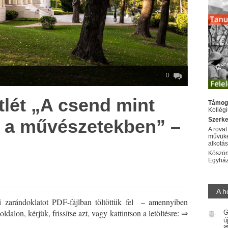
0
lét „A csend mint
Támog
Kollég
t a művészetekben” –
Szerke
A rovat
művüke
alkotá
Köszön
Egyhá
*
A h
rai zarándoklatot PDF-fájlban töltöttük fel – amennyiben
dalon, kérjük, frissítse azt, vagy kattintson a letöltésre: ⇒
G
ú
2