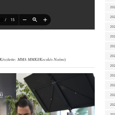
202
202
202
202
202
*
202
(Készítette: MMA MMKI/Kecskés Noémi)
202
20
20
202
202
202