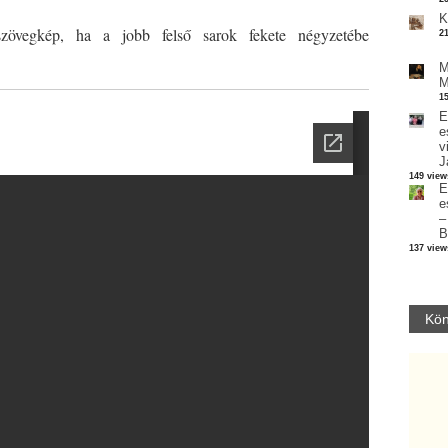
K
zövegkép, ha a jobb felső sarok fekete négyzetébe
2
M
M
1
E
e
v
J
149 view
E
e
–
B
137 view
Kön