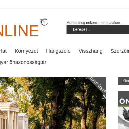
Mondd meg nékem, merre találom…
lat
Környezet
Hangszóló
Visszhang
Szerzői
yar önazonosságtár
Események
Kie