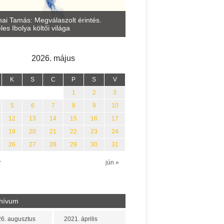
Vitéz Ferenc: Tudnak-e egym
versek? (55 lecke az irodalo
tos Fleisz Katalin: Vasárnap délután
„értelméről”, a lélek idejéről 
szegen
erejéről)
2026. május
K
S
C
P
S
V
1
2
3
5
6
7
8
9
10
12
13
14
15
16
17
19
20
21
22
23
24
26
27
28
29
30
31
r
jún »
hívum
6. augusztus
2021. április