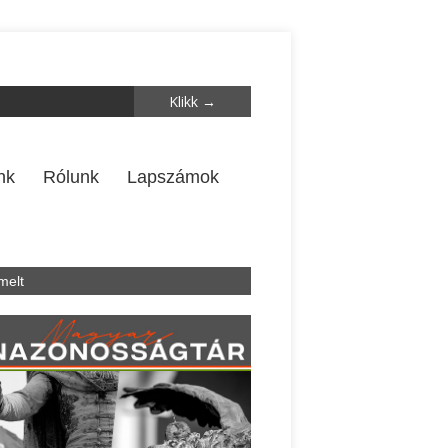
nk
Rólunk
Lapszámok
melt