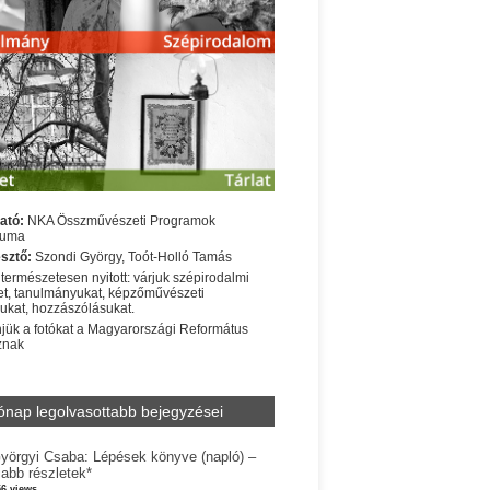
ató:
NKA Összművészeti Programok
iuma
sztő:
Szondi György, Toót-Holló Tamás
 természetesen nyitott: várjuk szépirodalmi
t, tanulmányukat, képzőművészeti
sukat, hozzászólásukat.
jük a fotókat a Magyarországi Református
znak
ónap legolvasottabb bejegyzései
yörgyi Csaba: Lépések könyve (napló) –
jabb részletek*
56 views