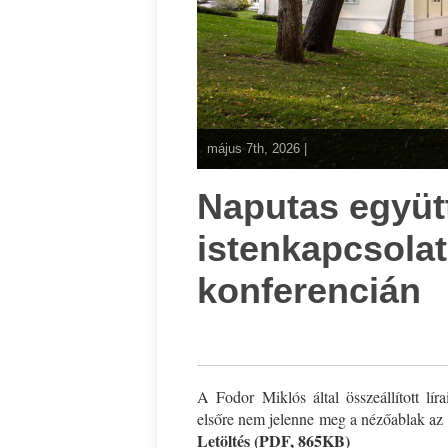
május 7th, 2026 |
Naputas együtt
istenkapcsola
konferencián
A Fodor Miklós által összeállított lí
elsőre nem jelenne meg a nézőablak az ol
Letöltés (PDF, 865KB)